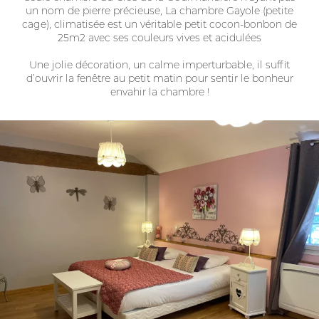
un nom de pierre précieuse, La chambre Gayole (petite
cage), climatisée est un véritable petit cocon-bonbon de
25m2 avec ses couleurs vives et acidulées
Une jolie décoration, un calme imperturbable, il suffit
d’ouvrir la fenêtre au petit matin pour sentir le bonheur
envahir la chambre !