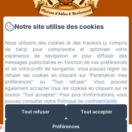
Notre site utilise des cookies
Clos De La Gourmandière, Maison d'hôtes &
Restaurant
Nous utilisons des cookies et des traceurs (y compris
2 Rue de l'Église
de tiers) pour comprendre et optimiser votre
39230 - Saint-Lothain
expérience de navigation et pour diffuser des
+33629261834
messages publicitaires en fonction de vos préférences
et de votre profil de navigation. Vous pouvez régler ou
Contactez nous
refuser les cookies en cliquant sur "Paramétrer mes
préférences" ou "Tout refuser". Vous pouvez
également accepter tous les cookies en cliquant sur le
bouton "Tout accepter". Pour plus d'informations, vous
pouvez consulter notre
Politique de confidentialité
.
EN
FR
Tout refuser
Tout accepter
Créé par Amenitiz
Préférences
Failed to load BookingEngine/index: Loading chunk 93