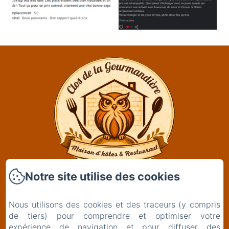
Notre site utilise des cookies
Clos De La Gourmandière, Maison d'hôtes &
Restaurant
Nous utilisons des cookies et des traceurs (y compris
2 Rue de l'Église
de tiers) pour comprendre et optimiser votre
39230 - Saint-Lothain
expérience de navigation et pour diffuser des