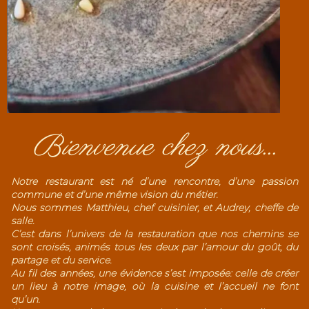
Bienvenue chez nous...
Notre restaurant est né d’une rencontre, d’une passion
commune et d’une même vision du métier.
Nous sommes Matthieu, chef cuisinier, et Audrey, cheffe de
salle.
C’est dans l’univers de la restauration que nos chemins se
sont croisés, animés tous les deux par l’amour du goût, du
partage et du service.
Au fil des années, une évidence s’est imposée: celle de créer
un lieu à notre image, où la cuisine et l’accueil ne font
qu’un.