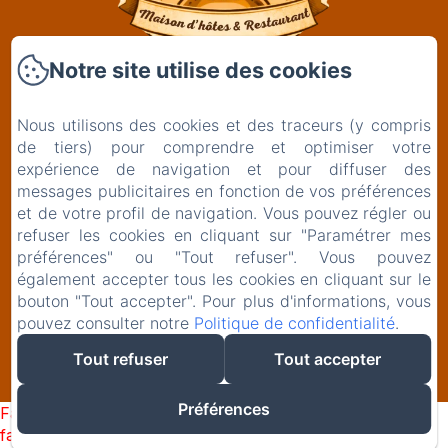
Notre site utilise des cookies
Clos De La Gourmandière, Maison d'hôtes &
Restaurant
Nous utilisons des cookies et des traceurs (y compris
2 Rue de l'Église
de tiers) pour comprendre et optimiser votre
39230 - Saint-Lothain
expérience de navigation et pour diffuser des
+33629261834
messages publicitaires en fonction de vos préférences
et de votre profil de navigation. Vous pouvez régler ou
Contactez nous
refuser les cookies en cliquant sur "Paramétrer mes
préférences" ou "Tout refuser". Vous pouvez
également accepter tous les cookies en cliquant sur le
bouton "Tout accepter". Pour plus d'informations, vous
EN
FR
pouvez consulter notre
Politique de confidentialité
.
Tout refuser
Tout accepter
Créé par Amenitiz
Préférences
Failed to load BookingEngine/index: Loading chunk 1322
failed. (missing: