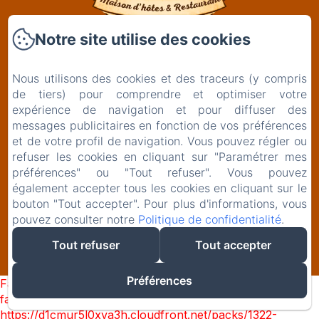
Notre site utilise des cookies
Clos De La Gourmandière, Maison d'hôtes &
Restaurant
Nous utilisons des cookies et des traceurs (y compris
2 Rue de l'Église
de tiers) pour comprendre et optimiser votre
39230 - Saint-Lothain
expérience de navigation et pour diffuser des
+33629261834
messages publicitaires en fonction de vos préférences
et de votre profil de navigation. Vous pouvez régler ou
Contactez nous
refuser les cookies en cliquant sur "Paramétrer mes
préférences" ou "Tout refuser". Vous pouvez
également accepter tous les cookies en cliquant sur le
bouton "Tout accepter". Pour plus d'informations, vous
EN
FR
pouvez consulter notre
Politique de confidentialité
.
Tout refuser
Tout accepter
Créé par Amenitiz
Préférences
Failed to load BookingEngine/index: Loading chunk 1322
failed. (missing:
https://d1cmur5l0xva3h.cloudfront.net/packs/1322-