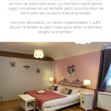
un nom de pierre précieuse, La chambre Gayole (petite
cage), climatisée est un véritable petit cocon-bonbon de
25m2 avec ses couleurs vives et acidulées
Une jolie décoration, un calme imperturbable, il suffit
d’ouvrir la fenêtre au petit matin pour sentir le bonheur
envahir la chambre !