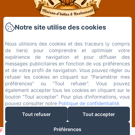
Notre site utilise des cookies
Clos De La Gourmandière, Maison d'hôtes &
Restaurant
Nous utilisons des cookies et des traceurs (y compris
2 Rue de l'Église
de tiers) pour comprendre et optimiser votre
39230 - Saint-Lothain
expérience de navigation et pour diffuser des
+33629261834
messages publicitaires en fonction de vos préférences
et de votre profil de navigation. Vous pouvez régler ou
Contactez nous
refuser les cookies en cliquant sur "Paramétrer mes
préférences" ou "Tout refuser". Vous pouvez
également accepter tous les cookies en cliquant sur le
bouton "Tout accepter". Pour plus d'informations, vous
pouvez consulter notre
Politique de confidentialité
.
EN
FR
Tout refuser
Tout accepter
Créé par Amenitiz
Préférences
Failed to load BookingEngine/index: Loading chunk 1322