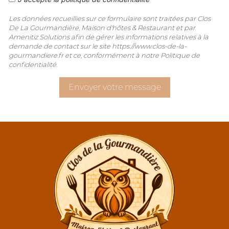
Les données recueillies sur ce formulaire sont traitées par Clos
De La Gourmandière, Maison d'hôtes & Restaurant et par
Amenitiz Solutions afin de gérer les informations relatives à la
demande de contact sur le site https://www.clos-de-la-
gourmandiere.fr et ce, conformément à notre Politique de
confidentialité.