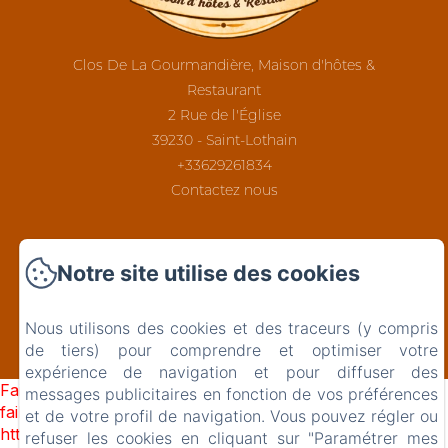
Clos De La Gourmandière, Maison d'hôtes &
Restaurant
2 Rue de l'Église
39230 - Saint-Lothain
+33629261834
Contactez nous
Notre site utilise des cookies
EN
FR
Nous utilisons des cookies et des traceurs (y compris
de tiers) pour comprendre et optimiser votre
Créé par Amenitiz
expérience de navigation et pour diffuser des
Failed to load BookingEngine/index: Loading chunk 1322
messages publicitaires en fonction de vos préférences
failed. (missing:
et de votre profil de navigation. Vous pouvez régler ou
https://d1cmur5l0xva3h.cloudfront.net/packs/1322-
refuser les cookies en cliquant sur "Paramétrer mes