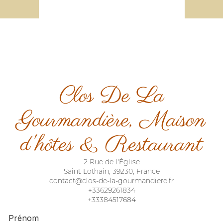
Clos De La
Gourmandière, Maison
d'hôtes & Restaurant
2 Rue de l'Église
Saint-Lothain, 39230, France
contact@clos-de-la-gourmandiere.fr
+33629261834
+33384517684
Prénom