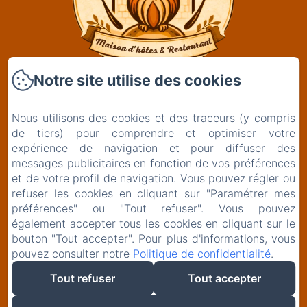
Notre site utilise des cookies
Clos De La Gourmandière, Maison d'hôtes &
Restaurant
Nous utilisons des cookies et des traceurs (y compris
2 Rue de l'Église
de tiers) pour comprendre et optimiser votre
39230 - Saint-Lothain
expérience de navigation et pour diffuser des
+33629261834
messages publicitaires en fonction de vos préférences
et de votre profil de navigation. Vous pouvez régler ou
Contactez nous
refuser les cookies en cliquant sur "Paramétrer mes
préférences" ou "Tout refuser". Vous pouvez
également accepter tous les cookies en cliquant sur le
bouton "Tout accepter". Pour plus d'informations, vous
EN
FR
pouvez consulter notre
Politique de confidentialité
.
Tout refuser
Tout accepter
Créé par Amenitiz