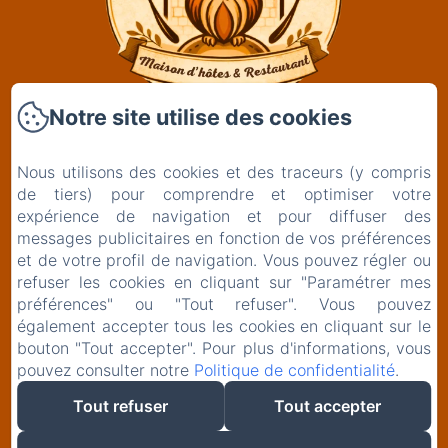
Notre site utilise des cookies
Clos De La Gourmandière, Maison d'hôtes &
Restaurant
Nous utilisons des cookies et des traceurs (y compris
2 Rue de l'Église
de tiers) pour comprendre et optimiser votre
39230 - Saint-Lothain
expérience de navigation et pour diffuser des
+33629261834
messages publicitaires en fonction de vos préférences
et de votre profil de navigation. Vous pouvez régler ou
Contactez nous
refuser les cookies en cliquant sur "Paramétrer mes
préférences" ou "Tout refuser". Vous pouvez
également accepter tous les cookies en cliquant sur le
bouton "Tout accepter". Pour plus d'informations, vous
EN
FR
pouvez consulter notre
Politique de confidentialité
.
Tout refuser
Tout accepter
Créé par Amenitiz