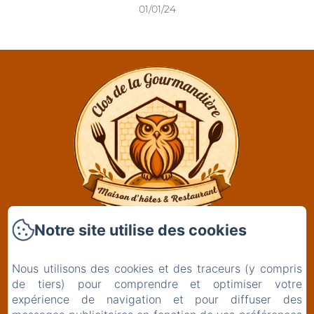
01/01/24
Notre site utilise des cookies
Clos De La Gourmandière, Maison d'hôtes &
Restaurant
Nous utilisons des cookies et des traceurs (y compris
2 Rue de l'Église
de tiers) pour comprendre et optimiser votre
39230 - Saint-Lothain
expérience de navigation et pour diffuser des
+33629261834